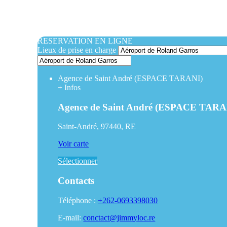
RESERVATION EN LIGNE
Lieux de prise en charge
Agence de Saint André (ESPACE TARANI)
+
Infos
Agence de Saint André (ESPACE TARA
Saint-André, 97440, RE
Voir carte
Sélectionner
Contacts
Téléphone :
+262-0693398030
E-mail:
conctact@jimmyloc.re