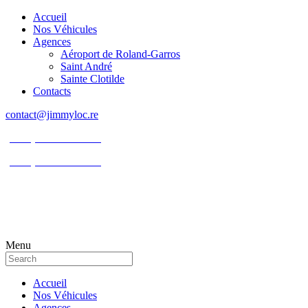
Accueil
Nos Véhicules
Agences
Aéroport de Roland-Garros
Saint André
Sainte Clotilde
Contacts
contact@jimmyloc.re
(+262) 0693 39 80 30
(+262) 0693 55 86 94
Menu
Accueil
Nos Véhicules
Agences