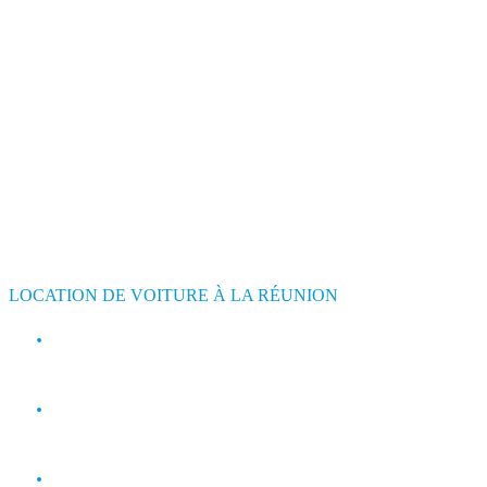
LOCATION DE VOITURE À LA RÉUNION
contact@jimmyloc.re
(+262) 0693 39 80 30
(+262) 0693 55 86 94