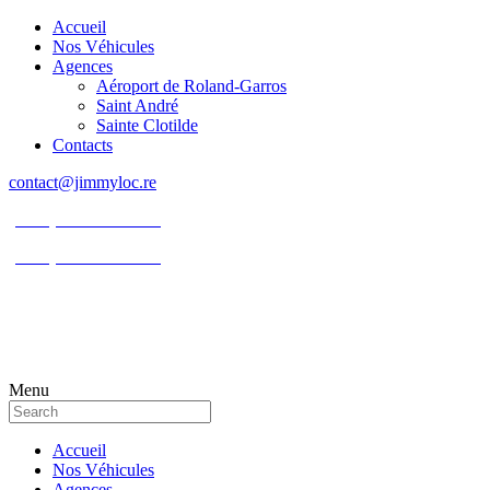
Accueil
Nos Véhicules
Agences
Aéroport de Roland-Garros
Saint André
Sainte Clotilde
Contacts
contact@jimmyloc.re
(+262) 0693 39 80 30
(+262) 0693 55 86 94
Menu
Accueil
Nos Véhicules
Agences