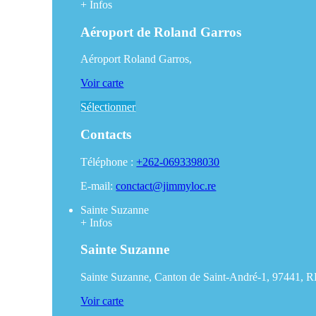
+
Infos
Aéroport de Roland Garros
Aéroport Roland Garros,
Voir carte
Sélectionner
Contacts
Téléphone :
+262-0693398030
E-mail:
conctact@jimmyloc.re
Sainte Suzanne
+
Infos
Sainte Suzanne
Sainte Suzanne, Canton de Saint-André-1, 97441, 
Voir carte