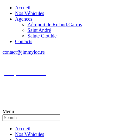
Accueil
Nos Véhicules
Agences
Aéroport de Roland-Garros
Saint André
Sainte Clotilde
Contacts
contact@jimmyloc.re
(+262) 0693 39 80 30
(+262) 0693 55 86 94
Menu
Accueil
Nos Véhicules
Agences