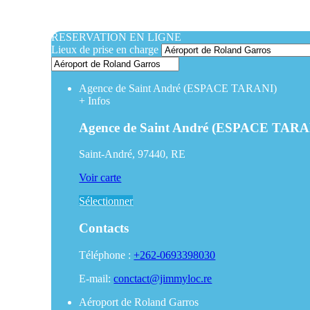
RESERVATION EN LIGNE
Lieux de prise en charge
Agence de Saint André (ESPACE TARANI)
+
Infos
Agence de Saint André (ESPACE TARA
Saint-André, 97440, RE
Voir carte
Sélectionner
Contacts
Téléphone :
+262-0693398030
E-mail:
conctact@jimmyloc.re
Aéroport de Roland Garros