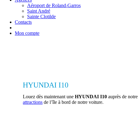
Aéroport de Roland-Garros
Saint André
Sainte Clotilde
Contacts
Mon compte
HYUNDAI I10
Louez dès maintenant une
HYUNDAI I10
auprès de notr
attractions
de l’île à bord de notre voiture.