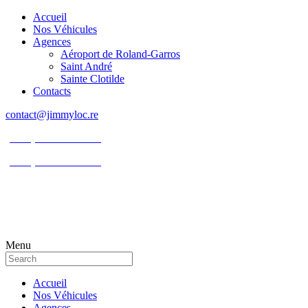
Accueil
Nos Véhicules
Agences
Aéroport de Roland-Garros
Saint André
Sainte Clotilde
Contacts
contact@jimmyloc.re
(+262) 0693 39 80 30
(+262) 0693 55 86 94
Menu
Accueil
Nos Véhicules
Agences