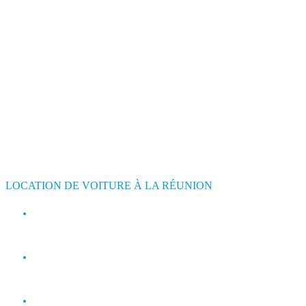
LOCATION DE VOITURE À LA RÉUNION
contact@jimmyloc.re
(+262) 0693 39 80 30
(+262) 0693 55 86 94