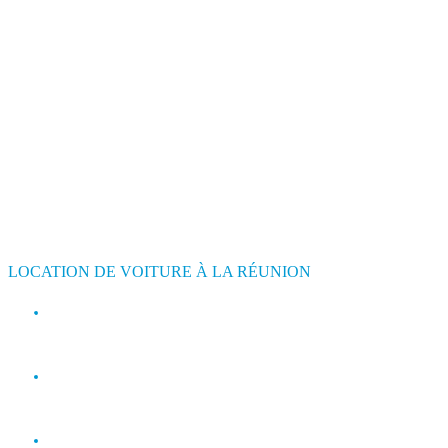
LOCATION DE VOITURE À LA RÉUNION
contact@jimmyloc.re
(+262) 0693 39 80 30
(+262) 0693 55 86 94