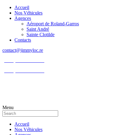
Accueil
Nos Véhicules
Agences
Aéroport de Roland-Garros
Saint André
Sainte Clotilde
Contacts
contact@jimmyloc.re
(+262) 0693 39 80 30
(+262) 0693 55 86 94
Menu
Accueil
Nos Véhicules
Agences