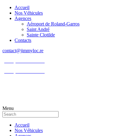
Accueil
Nos Véhicules
Agences
Aéroport de Roland-Garros
Saint André
Sainte Clotilde
Contacts
contact@jimmyloc.re
(+262) 0693 39 80 30
(+262) 0693 55 86 94
Menu
Accueil
Nos Véhicules
Agences