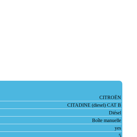
CITROËN
CITADINE (diesel) CAT B
Diésel
Boîte manuelle
yes
5