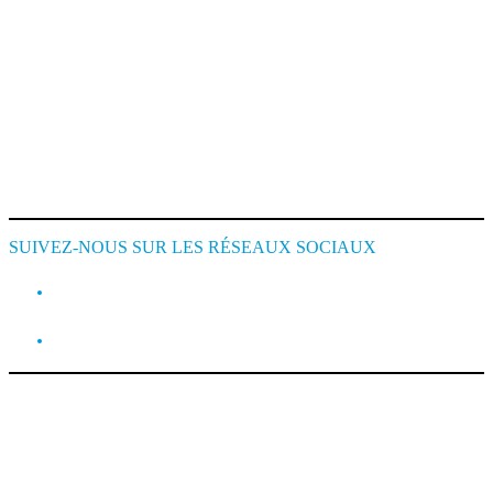
Mentions Légales
Conditions de Location
Cookie Policy
SUIVEZ-NOUS SUR LES RÉSEAUX SOCIAUX