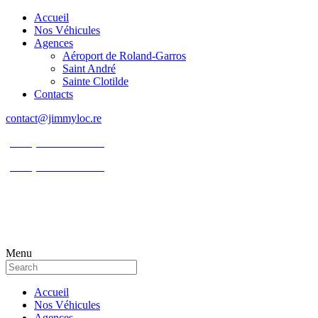
Accueil
Nos Véhicules
Agences
Aéroport de Roland-Garros
Saint André
Sainte Clotilde
Contacts
contact@jimmyloc.re
(+262) 0693 39 80 30
(+262) 0693 55 86 94
Menu
Accueil
Nos Véhicules
Agences