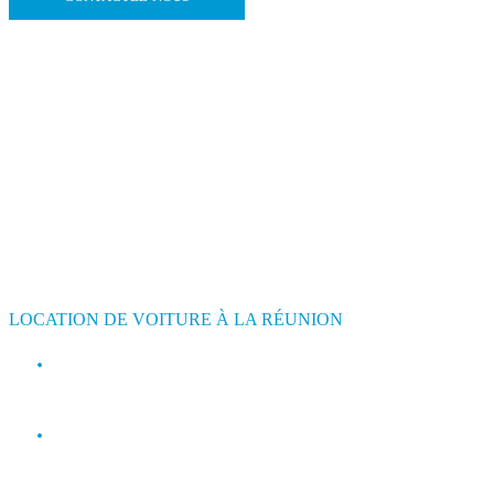
LOCATION DE VOITURE À LA RÉUNION
contact@jimmyloc.re
(+262) 0693 39 80 30