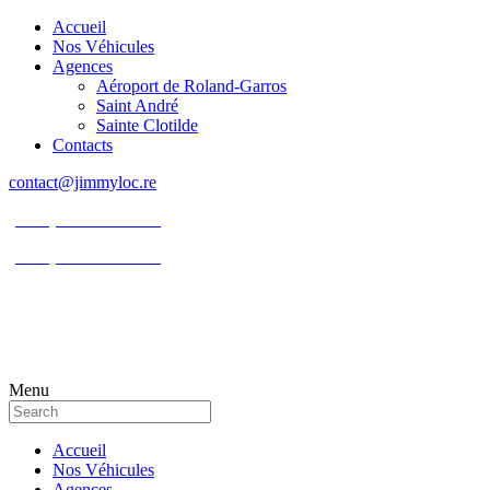
Accueil
Nos Véhicules
Agences
Aéroport de Roland-Garros
Saint André
Sainte Clotilde
Contacts
contact@jimmyloc.re
(+262) 0693 39 80 30
(+262) 0693 55 86 94
Menu
Accueil
Nos Véhicules
Agences