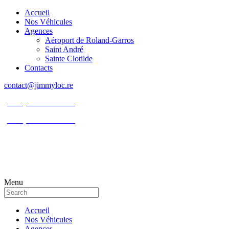
Accueil
Nos Véhicules
Agences
Aéroport de Roland-Garros
Saint André
Sainte Clotilde
Contacts
contact@jimmyloc.re
(+262) 0693 39 80 30
(+262) 0693 55 86 94
Menu
Accueil
Nos Véhicules
Agences