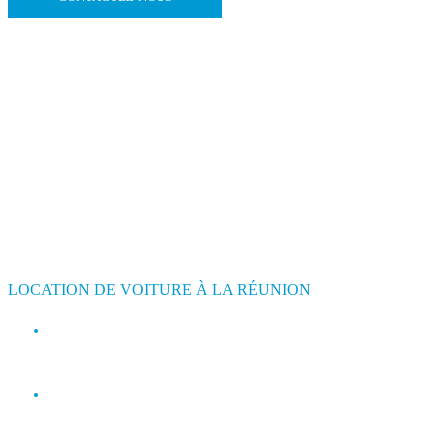
LOCATION DE VOITURE À LA RÉUNION
contact@jimmyloc.re
(+262) 0693 39 80 30