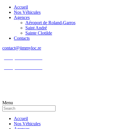
Accueil
Nos Véhicules
Agences
Aéroport de Roland-Garros
Saint André
Sainte Clotilde
Contacts
contact@jimmyloc.re
(+262) 0693 39 80 30
(+262) 0693 55 86 94
Menu
Accueil
Nos Véhicules
Agences