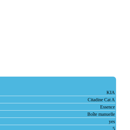
KIA
Citadine Cat A
Essence
Boîte manuelle
yes
5