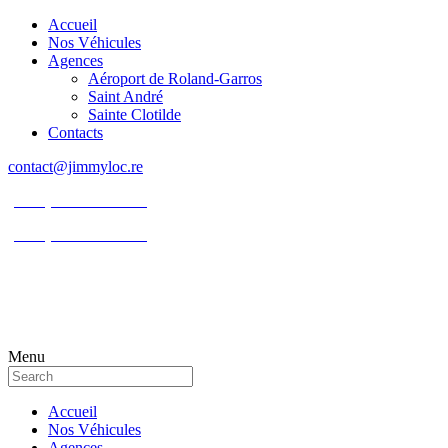
Accueil
Nos Véhicules
Agences
Aéroport de Roland-Garros
Saint André
Sainte Clotilde
Contacts
contact@jimmyloc.re
(+262) 0693 39 80 30
(+262) 0693 55 86 94
Menu
Accueil
Nos Véhicules
Agences