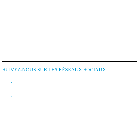
Mentions Légales
Conditions de Location
Cookie Policy
SUIVEZ-NOUS SUR LES RÉSEAUX SOCIAUX