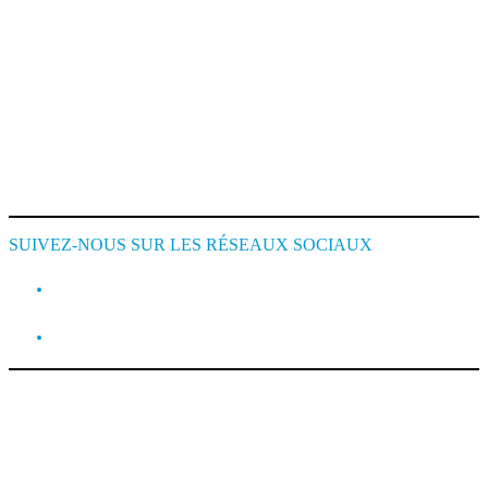
Mentions Légales
Conditions de Location
Cookie Policy
SUIVEZ-NOUS SUR LES RÉSEAUX SOCIAUX