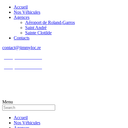
Accueil
Nos Véhicules
Agences
Aéroport de Roland-Garros
Saint André
Sainte Clotilde
Contacts
contact@jimmyloc.re
(+262) 0693 39 80 30
(+262) 0693 55 86 94
Menu
Accueil
Nos Véhicules
Agences