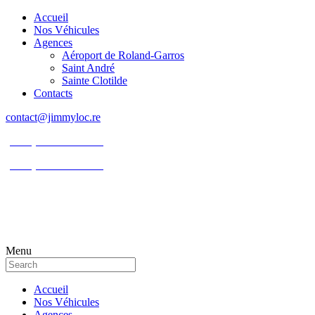
Accueil
Nos Véhicules
Agences
Aéroport de Roland-Garros
Saint André
Sainte Clotilde
Contacts
contact@jimmyloc.re
(+262) 0693 39 80 30
(+262) 0693 55 86 94
Menu
Accueil
Nos Véhicules
Agences