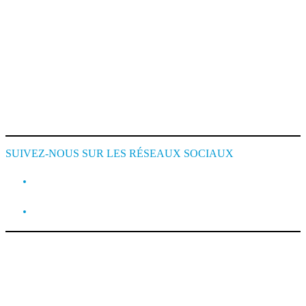
Mentions Légales
Conditions de Location
Cookie Policy
SUIVEZ-NOUS SUR LES RÉSEAUX SOCIAUX