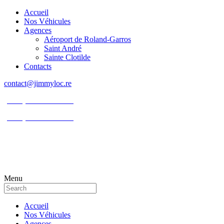
Accueil
Nos Véhicules
Agences
Aéroport de Roland-Garros
Saint André
Sainte Clotilde
Contacts
contact@jimmyloc.re
(+262) 0693 39 80 30
(+262) 0693 55 86 94
Menu
Accueil
Nos Véhicules
Agences