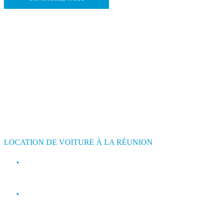
LOCATION DE VOITURE À LA RÉUNION
contact@jimmyloc.re
(+262) 0693 39 80 30