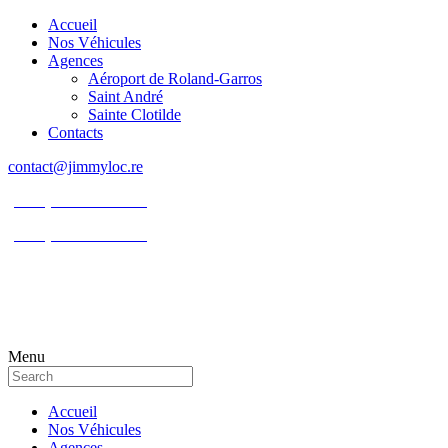
Accueil
Nos Véhicules
Agences
Aéroport de Roland-Garros
Saint André
Sainte Clotilde
Contacts
contact@jimmyloc.re
(+262) 0693 39 80 30
(+262) 0693 55 86 94
Menu
Accueil
Nos Véhicules
Agences