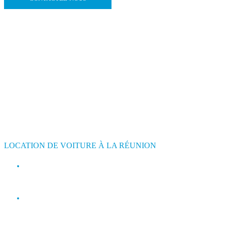
LOCATION DE VOITURE À LA RÉUNION
contact@jimmyloc.re
(+262) 0693 39 80 30