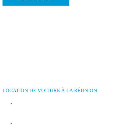
LOCATION DE VOITURE À LA RÉUNION
contact@jimmyloc.re
(+262) 0693 39 80 30