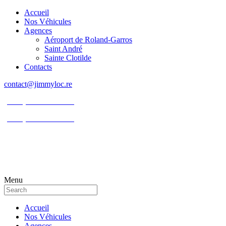
Accueil
Nos Véhicules
Agences
Aéroport de Roland-Garros
Saint André
Sainte Clotilde
Contacts
contact@jimmyloc.re
(+262) 0693 39 80 30
(+262) 0693 55 86 94
Menu
Accueil
Nos Véhicules
Agences