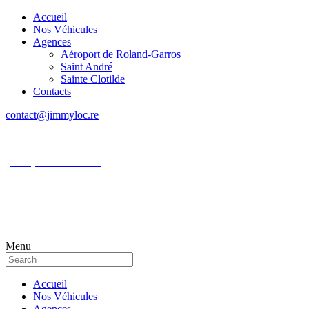
Accueil
Nos Véhicules
Agences
Aéroport de Roland-Garros
Saint André
Sainte Clotilde
Contacts
contact@jimmyloc.re
(+262) 0693 39 80 30
(+262) 0693 55 86 94
Menu
Accueil
Nos Véhicules
Agences