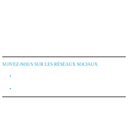
Mentions Légales
Conditions de Location
Cookie Policy
SUIVEZ-NOUS SUR LES RÉSEAUX SOCIAUX