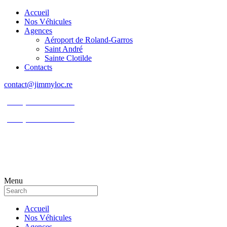
Accueil
Nos Véhicules
Agences
Aéroport de Roland-Garros
Saint André
Sainte Clotilde
Contacts
contact@jimmyloc.re
(+262) 0693 39 80 30
(+262) 0693 55 86 94
Menu
Accueil
Nos Véhicules
Agences