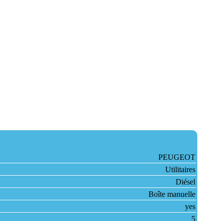
PEUGEOT
Utilitaires
Diésel
Boîte manuelle
yes
5