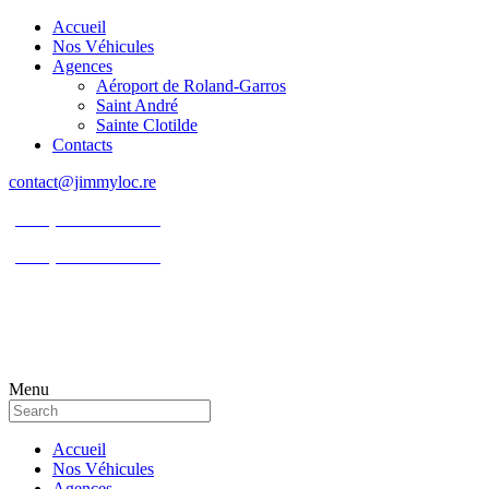
Accueil
Nos Véhicules
Agences
Aéroport de Roland-Garros
Saint André
Sainte Clotilde
Contacts
contact@jimmyloc.re
(+262) 0693 39 80 30
(+262) 0693 55 86 94
Menu
Accueil
Nos Véhicules
Agences