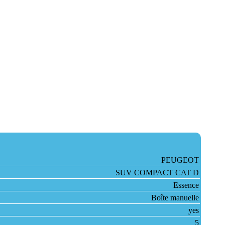
PEUGEOT
SUV COMPACT CAT D
Essence
Boîte manuelle
yes
5