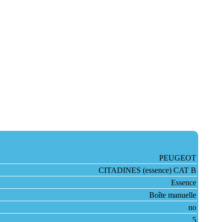
PEUGEOT
CITADINES (essence) CAT B
Essence
Boîte manuelle
no
5