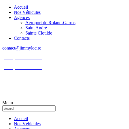
Accueil
Nos Véhicules
Agences
Aéroport de Roland-Garros
Saint André
Sainte Clotilde
Contacts
contact@jimmyloc.re
(+262) 0693 39 80 30
(+262) 0693 55 86 94
Menu
Accueil
Nos Véhicules
Agences