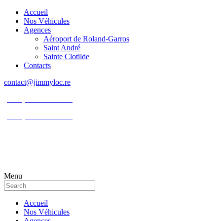
Accueil
Nos Véhicules
Agences
Aéroport de Roland-Garros
Saint André
Sainte Clotilde
Contacts
contact@jimmyloc.re
(+262) 0693 39 80 30
(+262) 0693 55 86 94
Menu
Accueil
Nos Véhicules
Agences