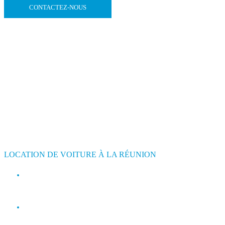
CONTACTEZ-NOUS
LOCATION DE VOITURE À LA RÉUNION
contact@jimmyloc.re
(+262) 0693 39 80 30