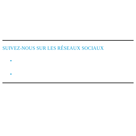
Conditions de Location
Cookie Policy
SUIVEZ-NOUS SUR LES RÉSEAUX SOCIAUX