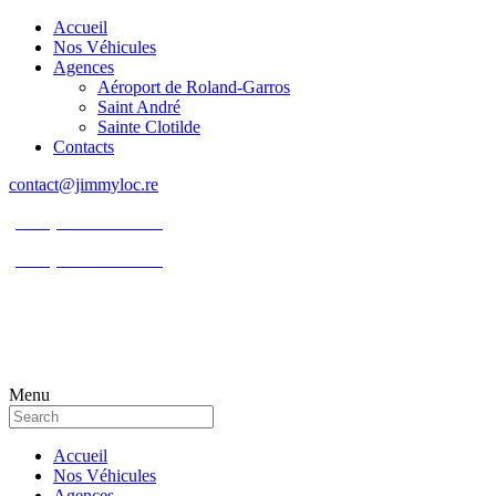
Accueil
Nos Véhicules
Agences
Aéroport de Roland-Garros
Saint André
Sainte Clotilde
Contacts
contact@jimmyloc.re
(+262) 0693 39 80 30
(+262) 0693 55 86 94
Menu
Accueil
Nos Véhicules
Agences