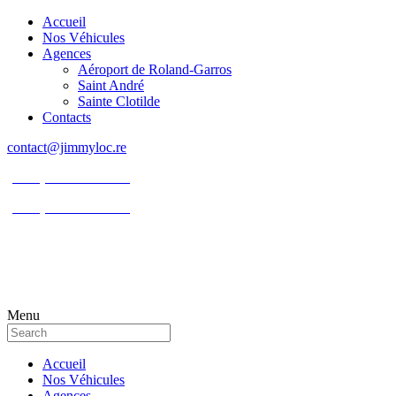
Accueil
Nos Véhicules
Agences
Aéroport de Roland-Garros
Saint André
Sainte Clotilde
Contacts
contact@jimmyloc.re
(+262) 0693 39 80 30
(+262) 0693 55 86 94
Menu
Accueil
Nos Véhicules
Agences