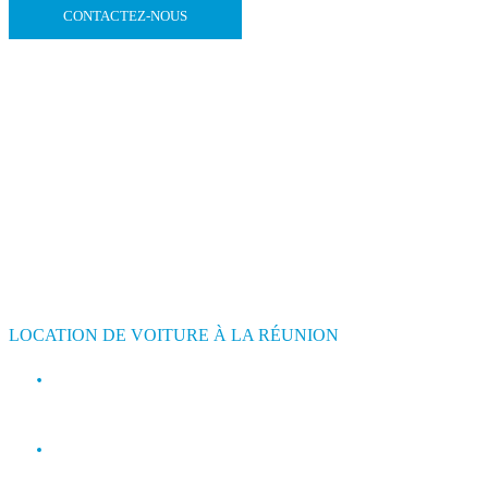
CONTACTEZ-NOUS
LOCATION DE VOITURE À LA RÉUNION
contact@jimmyloc.re
(+262) 0693 39 80 30