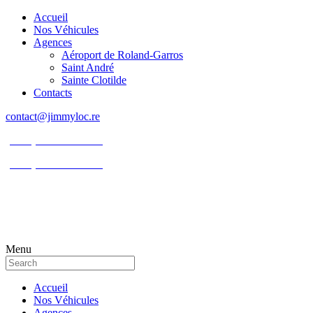
Accueil
Nos Véhicules
Agences
Aéroport de Roland-Garros
Saint André
Sainte Clotilde
Contacts
contact@jimmyloc.re
(+262) 0693 39 80 30
(+262) 0693 55 86 94
Menu
Accueil
Nos Véhicules
Agences