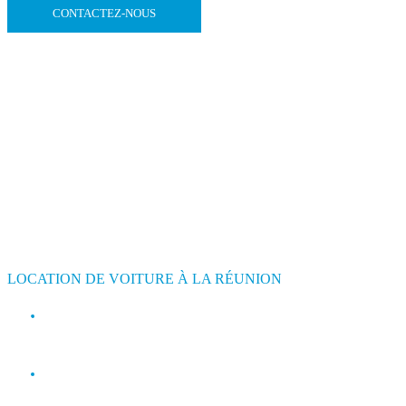
CONTACTEZ-NOUS
LOCATION DE VOITURE À LA RÉUNION
contact@jimmyloc.re
(+262) 0693 39 80 30