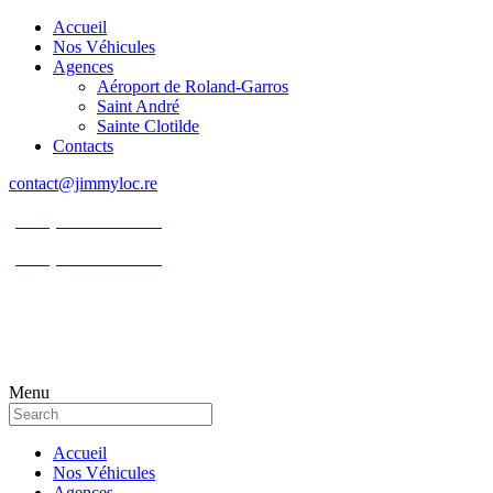
Accueil
Nos Véhicules
Agences
Aéroport de Roland-Garros
Saint André
Sainte Clotilde
Contacts
contact@jimmyloc.re
(+262) 0693 39 80 30
(+262) 0693 55 86 94
Menu
Accueil
Nos Véhicules
Agences