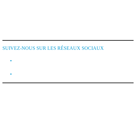
Conditions de Location
Cookie Policy
SUIVEZ-NOUS SUR LES RÉSEAUX SOCIAUX