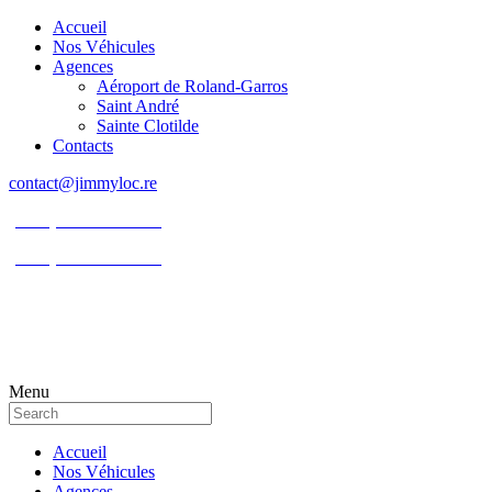
Accueil
Nos Véhicules
Agences
Aéroport de Roland-Garros
Saint André
Sainte Clotilde
Contacts
contact@jimmyloc.re
(+262) 0693 39 80 30
(+262) 0693 55 86 94
Menu
Accueil
Nos Véhicules
Agences