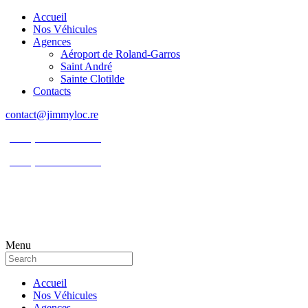
Accueil
Nos Véhicules
Agences
Aéroport de Roland-Garros
Saint André
Sainte Clotilde
Contacts
contact@jimmyloc.re
(+262) 0693 39 80 30
(+262) 0693 55 86 94
Menu
Accueil
Nos Véhicules
Agences