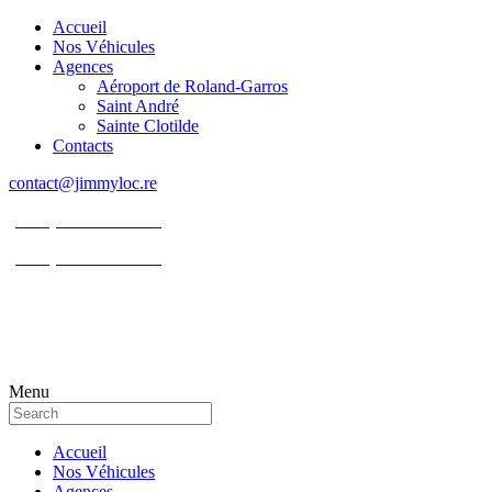
Accueil
Nos Véhicules
Agences
Aéroport de Roland-Garros
Saint André
Sainte Clotilde
Contacts
contact@jimmyloc.re
(+262) 0693 39 80 30
(+262) 0693 55 86 94
Menu
Accueil
Nos Véhicules
Agences