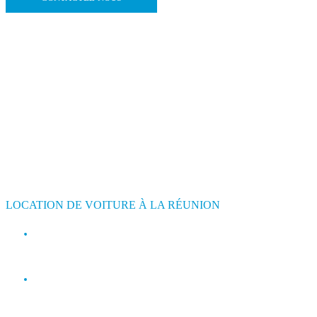
LOCATION DE VOITURE À LA RÉUNION
contact@jimmyloc.re
(+262) 0693 39 80 30