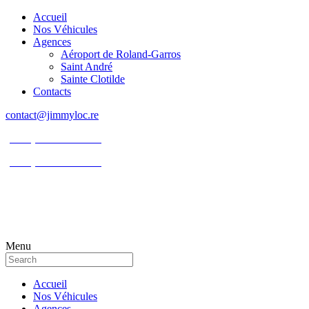
Accueil
Nos Véhicules
Agences
Aéroport de Roland-Garros
Saint André
Sainte Clotilde
Contacts
contact@jimmyloc.re
(+262) 0693 39 80 30
(+262) 0693 55 86 94
Menu
Accueil
Nos Véhicules
Agences