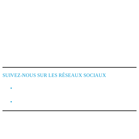
Mentions Légales
Conditions de Location
Cookie Policy
SUIVEZ-NOUS SUR LES RÉSEAUX SOCIAUX