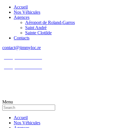
Accueil
Nos Véhicules
Agences
Aéroport de Roland-Garros
Saint André
Sainte Clotilde
Contacts
contact@jimmyloc.re
(+262) 0693 39 80 30
(+262) 0693 55 86 94
Menu
Accueil
Nos Véhicules
Agences