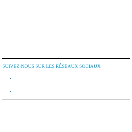
Mentions Légales
Conditions de Location
Cookie Policy
SUIVEZ-NOUS SUR LES RÉSEAUX SOCIAUX