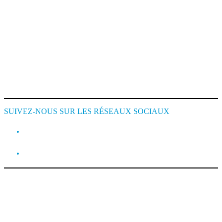
Mentions Légales
Conditions de Location
Cookie Policy
SUIVEZ-NOUS SUR LES RÉSEAUX SOCIAUX