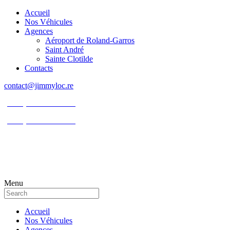
Accueil
Nos Véhicules
Agences
Aéroport de Roland-Garros
Saint André
Sainte Clotilde
Contacts
contact@jimmyloc.re
(+262) 0693 39 80 30
(+262) 0693 55 86 94
Menu
Accueil
Nos Véhicules
Agences