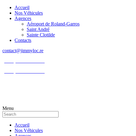
Accueil
Nos Véhicules
Agences
Aéroport de Roland-Garros
Saint André
Sainte Clotilde
Contacts
contact@jimmyloc.re
(+262) 0693 39 80 30
(+262) 0693 55 86 94
Menu
Accueil
Nos Véhicules
Agences